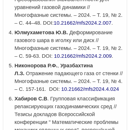
уравнений газовой динамики //
Многофазные системы.
–
2024.
–
Т. 19, № 2.
–
С. 44–48.
DOI:
10.21662/mfs2024.2.007
.
Юлмухаметова Ю.В.
Деформирование
газового шара в иголку или диск //
Многофазные системы.
–
2024.
–
Т. 19, № 2.
–
С. 59-63.
DOI:
10.21662/mfs2024.2.009
.
Никонорова Р.Ф.
,
Уразбахтина
Л.З.
Отражение падающего газа от стенки //
Многофазные системы.
–
2024.
–
Т. 19, № 4.
–
С. 157-161.
DOI:
10.21662/mfs2024.4.024
Хабиров С.В
. Групповая классификация
релаксирующих газодинамических сред //
Тезисы докладов Всероссийской
конференции " Математические проблемы