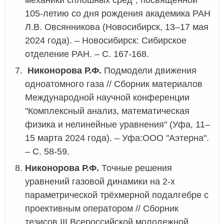
механики сплошных сред", посвящённой
105-летию со дня рождения академика РАН
Л.В. Овсянникова (Новосибирск, 13–17 мая
2024 года).
–
Новосибирск: Сибирское
отделение РАН.
–
С. 167-168.
Никонорова Р.Ф.
Подмодели движения
одноатомного газа // Сборник материалов
Международной научной конференции
"Комплексный анализ, математическая
физика и нелинейные уравнения" (Уфа, 11–
15 марта 2024 года).
–
Уфа:ООО "Аэтерна".
–
С. 58-59.
Никонорова Р.Ф.
Точные решения
уравнений газовой динамики на 2-х
параметрической трёхмерной подалгебре с
проективным оператором // Сборник
тезисов III Всероссийской молодежной