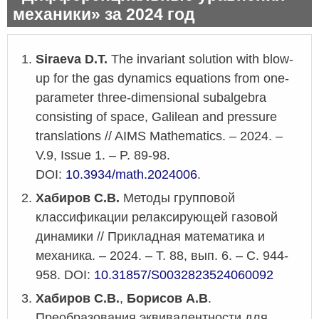
механики» за 2024 год
Siraeva D.T.
The invariant solution with blow-
up for the gas dynamics equations from one-
parameter three-dimensional subalgebra
consisting of space, Galilean and pressure
translations // AIMS Mathematics.
–
2024.
–
V.9, Issue 1.
–
P. 89-98.
DOI:
10.3934/math.2024006
.
Хабиров С.В.
Методы групповой
классификации релаксирующей газовой
динамики // Прикладная математика и
механика.
–
2024.
–
Т. 88, вып. 6.
–
С. 944-
958.
DOI:
10.31857/S0032823524060092
Хабиров С.В.
,
Борисов А.В
.
Преобразования эквивалентности для