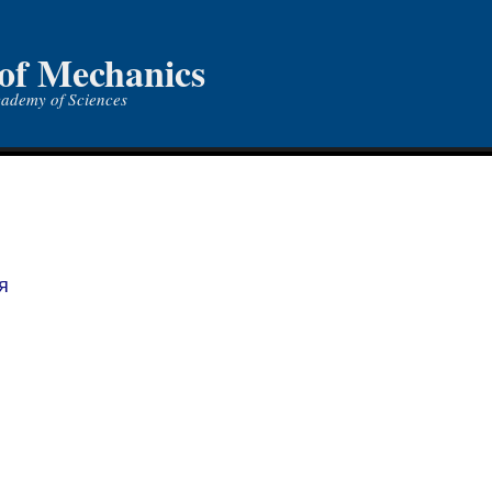
 of Mechanics
cademy of Sciences
я