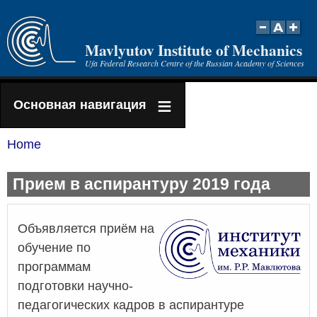
Skip
to
Mavlyutov Institute of Mechanics
main
Ufa Federal Research Centre of the Russian Academy of Sciences
content
Основная навигация
Home
Breadcrumb
Прием в аспирантуру 2019 года
Объявляется приём на
обучение по
программам
подготовки научно-
педагогических кадров в аспирантуре