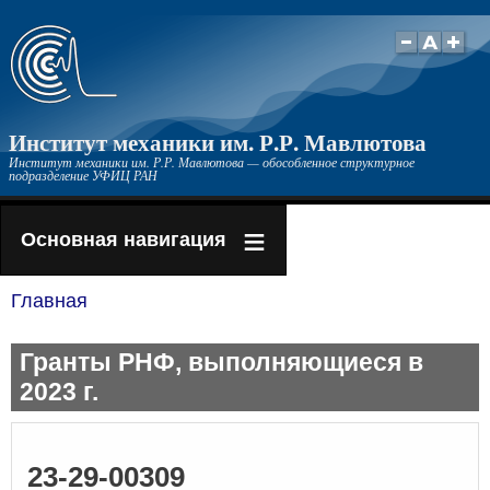
Перейти
к
основному
содержанию
Институт механики им. Р.Р. Мавлютова
Институт механики им. Р.Р. Мавлютова — обособленное структурное
подразделение УФИЦ РАН
Основная навигация
Главная
Строка
навигации
Гранты РНФ, выполняющиеся в
2023 г.
23-29-00309