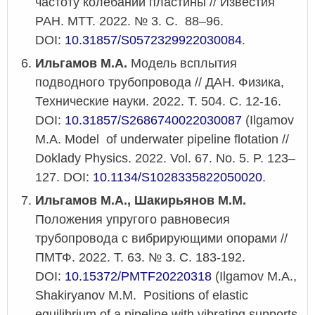
частоту колебаний пластины // Известия
РАН. МТТ. 2022. № 3. С. 88–96.
DOI:
10.31857/S0572329922030084
.
Ильгамов М.А.
Модель всплытия
подводного трубопровода // ДАН. Физика,
Технические науки. 2022. Т. 504. С. 12-16.
DOI:
10.31857/S2686740022030087
(Ilgamov
M.A. Model of underwater pipeline flotation //
Doklady Physics. 2022. Vol. 67. No. 5. P. 123–
127.
DOI:
10.1134/S1028335822050020
.
Ильгамов М.А., Шакирьянов М.М.
Положения упругого равновесия
трубопровода с вибрирующими опорами //
ПМТФ. 2022. Т. 63. № 3. С. 183-192.
DOI:
10.15372/PMTF20220318
(
Ilgamov
M
.
A
.,
Shakiryanov M.M. Positions of elastic
equilibrium of a pipeline with vibrating supports