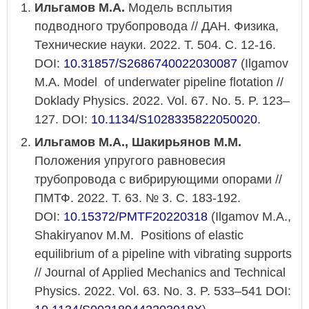
Ильгамов М.А.
Модель всплытия
подводного трубопровода // ДАН. Физика,
Технические науки. 2022. Т. 504. С. 12-16.
DOI:
10.31857/S2686740022030087
(Ilgamov
M.A. Model of underwater pipeline flotation //
Doklady Physics. 2022. Vol. 67. No. 5. P. 123–
127.
DOI:
10.1134/S1028335822050020
.
Ильгамов М.А., Шакирьянов М.М.
Положения упругого равновесия
трубопровода с вибрирующими опорами //
ПМТФ. 2022. Т. 63. № 3. С. 183-192.
DOI:
10.15372/PMTF20220318
(
Ilgamov
M
.
A
.,
Shakiryanov M.M. Positions of elastic
equilibrium of a pipeline with vibrating supports
// Journal of Applied Mechanics and Technical
Physics. 2022. Vol. 63. No. 3. P. 533–541 DOI: