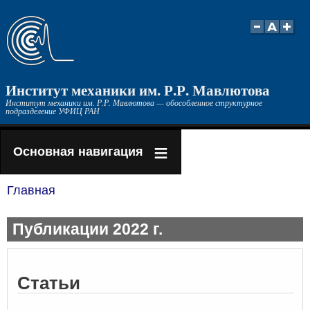
Перейти
к
основному
содержанию
Институт механики им. Р.Р. Мавлютова
Институт механики им. Р.Р. Мавлютова — обособленное структурное
подразделение УФИЦ РАН
Основная навигация
Главная
Строка
навигации
Публикации 2022 г.
Статьи