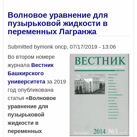
1268
томе
журна
Волновое уравнение для
Journa
пузырьковой жидкости в
of
переменных Лагранжа
Physic
Confe
Series
Submitted by
monk
on
ср, 07/17/2019 - 13:06
опубл
статьи
Во втором номере
сотру
журнала
Вестник
Инсти
Башкирского
механ
им.
университета
за 2019
Р.Р.
год опубликована
Мавлю
статья
«Волновое
УФИЦ
РАН
уравнение для
пузырьковой
жидкости в
переменных