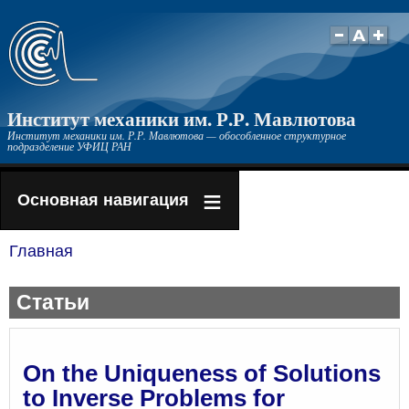
Перейти
к
основному
содержанию
Институт механики им. Р.Р. Мавлютова
Институт механики им. Р.Р. Мавлютова — обособленное структурное
подразделение УФИЦ РАН
Основная навигация
Главная
Строка
навигации
Статьи
On the Uniqueness of Solutions
to Inverse Problems for