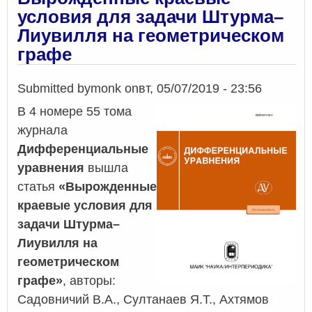
геоме
условия для задачи Штурма–
графе
Лиувилля на геометрическом
графе
Submitted by
monk
on
вт, 05/07/2019 - 23:56
В 4 номере 55 тома
журнала
Дифференциальные
уравнения
вышла
статья
«Вырожденные
краевые условия для
задачи Штурма–
Лиувилля на
геометрическом
графе»
, авторы:
Садовничий В.А., Султанаев Я.Т., Ахтямов