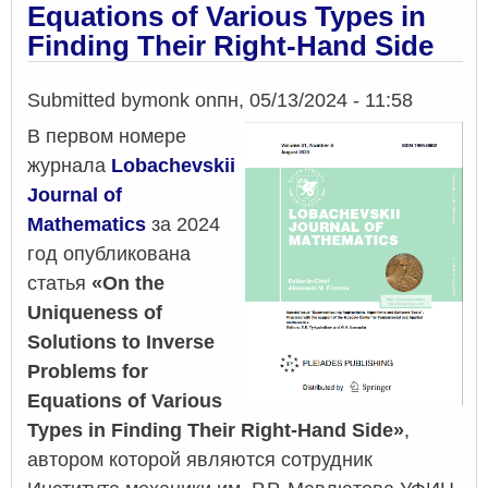
Equations of Various Types in
Finding Their Right-Hand Side
Submitted by
monk
on
пн, 05/13/2024 - 11:58
В первом номере
журнала
Lobachevskii
Journal of
Mathematics
за 2024
год опубликована
статья
«On the
Uniqueness of
Solutions to Inverse
Problems for
Equations of Various
Types in Finding Their Right-Hand Side»
,
автором которой являются сотрудник