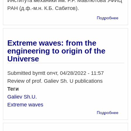
Института механики им. Р.Р. Мавлютова УФИЦ
РАН (д.ф.-м.н. К.Б. Сабитов).
о
Подробнее
On
the
Uniqu
of
Extreme waves: from the
Soluti
engineering to origin of the
to
Universe
Invers
Probl
for
Submitted by
mtt
on
чт, 04/28/2022 - 11:57
Equati
Review of prof. Galiev Sh. U publications
of
Variou
Теги
Types
Galiev Sh.U.
in
Extreme waves
Findin
Their
о
Подробнее
Right-
Extre
Hand
waves
Side
from