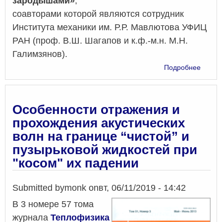
зародышами»
,
соавторами которой являются сотрудник
Института механики им. Р.Р. Мавлютова УФИЦ
РАН (проф. В.Ш. Шагапов и к.ф.-м.н. М.Н.
Галимзянов).
о
Подробнее
Акусти
и
устойч
перег
Особенности отражения и
жидко
прохождения акустических
с
волн на границе “чистой” и
газов
зарод
пузырьковой жидкостей при
"косом" их падении
Submitted by
monk
on
вт, 06/11/2019 - 14:42
В 3 номере 57 тома
журнала
Теплофизика