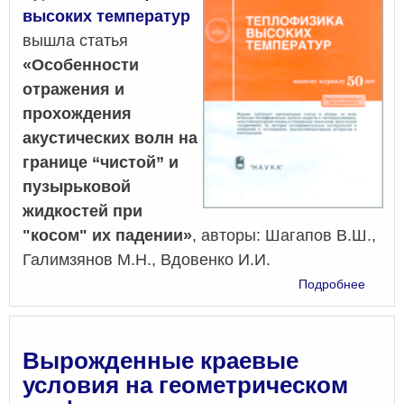
высоких температур
вышла статья
«Особенности
отражения и
прохождения
акустических волн на
границе “чистой” и
пузырьковой
жидкостей при
"косом" их падении»
, авторы: Шагапов В.Ш.,
Галимзянов М.Н., Вдовенко И.И.
о
Подробнее
Особе
отраж
и
прохо
Вырожденные краевые
акусти
условия на геометрическом
волн