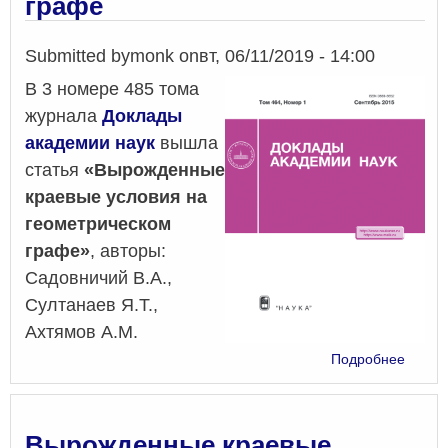
графе
на
грани
“чисто
Submitted by
monk
on
вт, 06/11/2019 - 14:00
и
пузыр
В 3 номере 485 тома
жидко
журнала
Доклады
при
академии наук
вышла
"косом
их
статья
«Вырожденные
паден
краевые условия на
геометрическом
графе»
, авторы:
Садовничий В.А.,
Султанаев Я.Т.,
Ахтямов А.М.
о
Подробнее
Вырож
краев
услов
на
Вырожденные краевые