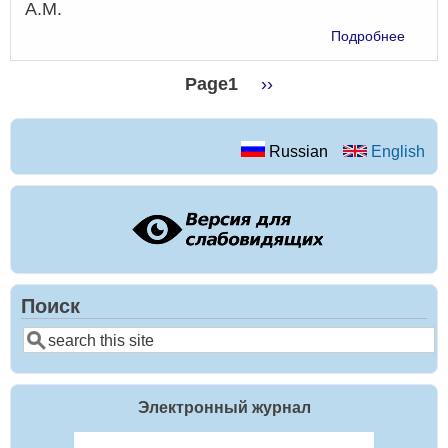
А.М.
о
Подробнее
Вырож
краев
Page1
Следующая
››
услов
Нумерация
страница
для
задач
страниц
Russian
English
Штурм
Лиуви
на
геоме
графе
Поиск
Поиск
Электронный журнал