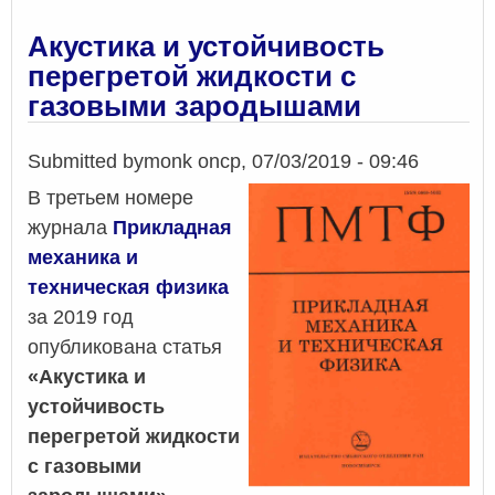
2019
№
Акустика и устойчивость
1
перегретой жидкости с
газовыми зародышами
Submitted by
monk
on
ср, 07/03/2019 - 09:46
В третьем номере
журнала
Прикладная
механика и
техническая физика
за 2019 год
опубликована статья
«Акустика и
устойчивость
перегретой жидкости
с газовыми