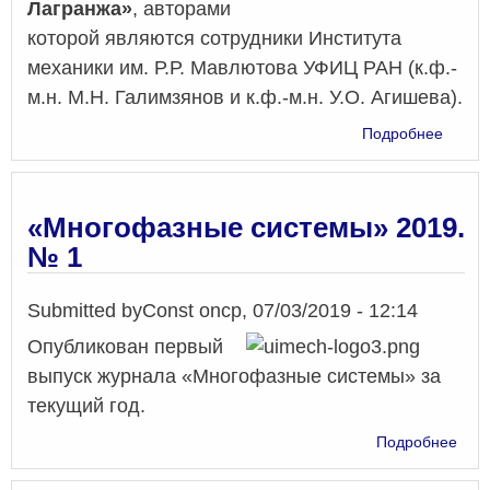
Лагранжа»
, авторами
которой являются сотрудники Института
механики им. Р.Р. Мавлютова УФИЦ РАН (к.ф.-
м.н. М.Н. Галимзянов и к.ф.-м.н. У.О. Агишева).
о
Подробнее
Волно
уравн
для
пузыр
«Многофазные системы» 2019.
жидко
№ 1
в
перем
Лагра
Submitted by
Const
on
ср, 07/03/2019 - 12:14
Опубликован первый
выпуск журнала «Многофазные системы» за
текущий год.
о
Подробнее
«Мн
сис