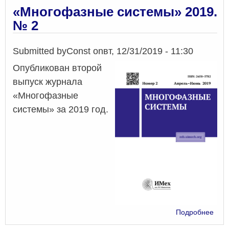
the
«Многофазные системы» 2019.
engine
№ 2
to
origin
of
Submitted by
Const
on
вт, 12/31/2019 - 11:30
the
Опубликован второй
Univer
выпуск журнала
«Многофазные
системы» за 2019 год.
о
Подробнее
«Мн