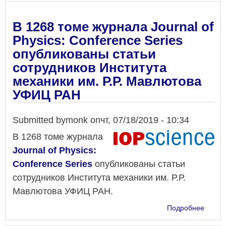
сис
2019
№
В 1268 томе журнала Journal of
2
Physics: Conference Series
опубликованы статьи
сотрудников Института
механики им. Р.Р. Мавлютова
УФИЦ РАН
Submitted by
monk
on
чт, 07/18/2019 - 10:34
В 1268 томе журнала
Journal of Physics:
Conference Series
опубликованы статьи
сотрудников Института механики им. Р.Р.
Мавлютова УФИЦ РАН.
о
Подробнее
В