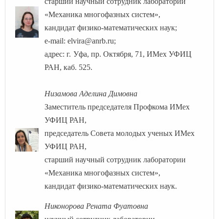
старший научный сотрудник лаборатории
«Механика многофазных систем»,
кандидат физико-математических наук;
e
-
mail
:
elvira
@
anrb
.
ru
;
адрес: г.
Уфа, пр. Октября, 71, ИМех УФИЦ
РАН, каб. 525.
Низамова Аделина Димовна
Заместитель председателя Профкома ИМех
УФИЦ РАН,
председатель Совета молодых ученых ИМех
УФИЦ РАН,
старший научный сотрудник лаборатории
«Механика многофазных систем»,
кандидат физико-математических наук.
Никонорова Рената Фуатовна