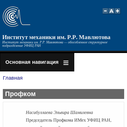
Перейти
к
основному
содержанию
Институт механики им. Р.Р. Мавлютова
Институт механики им. Р.Р. Мавлютова — обособленное структурное
подразделение УФИЦ РАН
Основная навигация
Главная
Строка
навигации
Профком
Насибуллаева Эльвира Шамилевна
Председатель Профкома ИМех УФИЦ РАН,