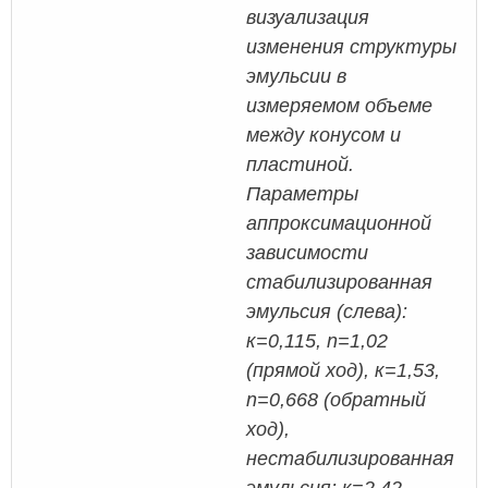
визуализация
изменения структуры
эмульсии в
измеряемом объеме
между конусом и
пластиной.
Параметры
аппроксимационной
зависимости
стабилизированная
эмульсия (слева):
к=0,115, n=1,02
(прямой ход), к=1,53,
n=0,668 (обратный
ход),
нестабилизированная
эмульсия: к=2,42,