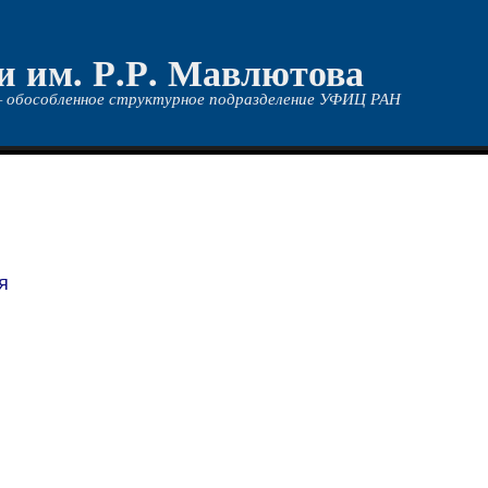
и им. Р.Р. Мавлютова
 обособленное структурное подразделение УФИЦ РАН
я