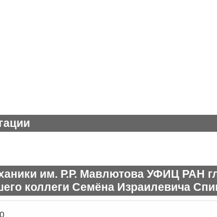
гации
ханики им. Р.Р. Мавлютова УФИЦ РАН г
его коллеги Семёна Израилевича Спи
0