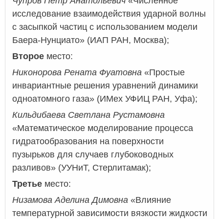
Чупров Петр Анатольевич
«Численное
исследование взаимодействия ударной волны
с засыпкой частиц с использованием модели
Баера-Нунциато» (ИАП РАН, Москва);
Второе
место:
Никонорова Рената Фуатовна
«Простые
инвариантные решения уравнений динамики
одноатомного газа» (ИМех УФИЦ РАН, Уфа);
Кильдибаева Светлана Рустамовна
«Математическое моделирование процесса
гидратообразования на поверхности
пузырьков для случаев глубоководных
разливов» (УУНиТ, Стерлитамак);
Третье
место:
Низамова Аделина Димовна
«Влияние
температурной зависимости вязкости жидкости