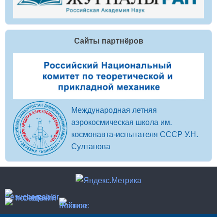
Сайты партнёров
Международная летняя
аэрокосмическая школа им.
космонавта-испытателя СССР У.Н.
Султанова