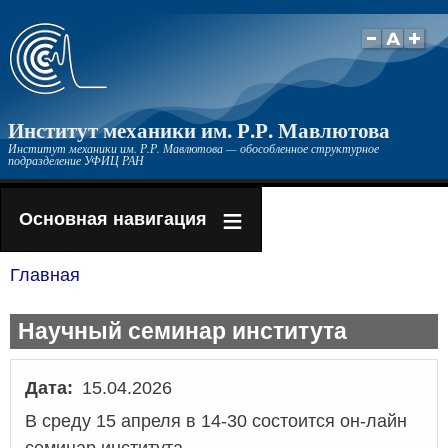
Перейти
к
основному
содержанию
Институт механики им. Р.Р. Мавлютова
Институт механики им. Р.Р. Мавлютова — обособленное структурное
подразделение УФИЦ РАН
Основная навигация
Главная
Строка
навигации
Научный семинар института
Дата
15.04.2026
В среду 15 апреля в 14-30 состоится он-лайн
семинар института.