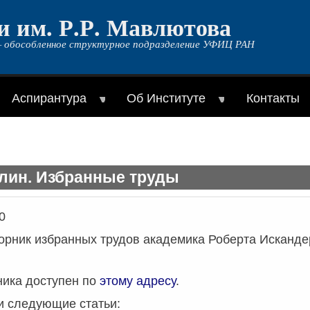
и им. Р.Р. Мавлютова
 обособленное структурное подразделение УФИЦ РАН
Аспирантура
Об Институте
Контакты
улин. Избранные труды
0
орник избранных трудов академика Роберта Исканд
ика доступен по
этому адресу
.
и следующие статьи: