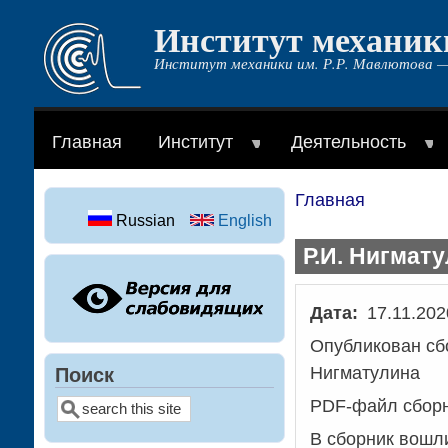
Институт механик
Перейти
к
Институт механики им. Р.Р. Мавлютова —
основному
содержанию
Главная
Институт
Деятельность
Главная
Строка
Russian
English
навигации
Р.И. Нигмат
Дата
17.11.202
Опубликован сб
Нигматулина
Поиск
PDF-файл сборн
Поиск
В сборник вошл