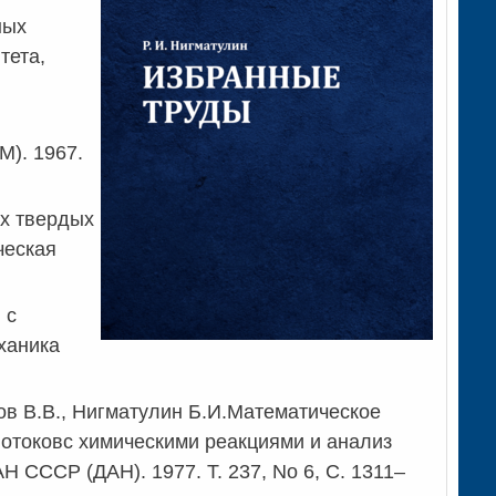
ных
тета,
М). 1967.
х твердых
ческая
 с
ханика
нов В.В., Нигматулин Б.И.Математическое
отоковс химическими реакциями и анализ
Н СССР (ДАН). 1977. Т. 237, No 6, C. 1311–