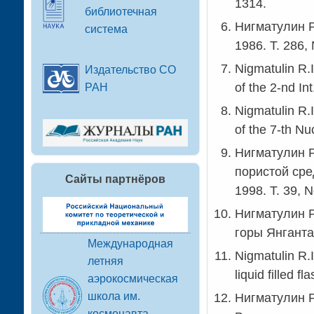
1314.
библиотечная
Нигматулин Р
система
1986. Т. 286,
Nigmatulin R.
Издательство СО
of the 2-nd In
РАН
Nigmatulin R.I
of the 7-th N
Нигматулин Р
пористой сре
Сайты партнёров
1998. Т. 39, N
Нигматулин Р
горы Янганта
Международная
Nigmatulin R.I
летняя
liquid filled 
аэрокосмическая
школа им.
Нигматулин Р
космонавта-