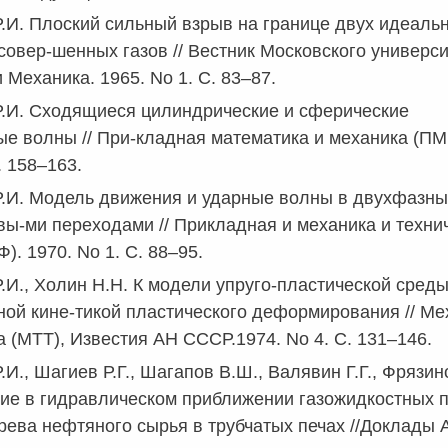
.И. Плоский сильный взрыв на границе двух идеаль
совер-шенных газов // Вестник Московского универси
 Механика. 1965. No 1. C. 83–87.
Р.И. Сходящиеся цилиндрические и сферические
е волны // При-кладная математика и механика (ПМ
С. 158–163.
Р.И. Модель движения и ударные волны в двухфазны
вы-ми переходами // Прикладная и механика и техни
). 1970. No 1. C. 88–95.
.И., Холин Н.Н. К модели упруго-пластической среды
ой кине-тикой пластического деформирования // Ме
а (МТТ), Известия АН СССР.1974. No 4. С. 131–146.
.И., Шагиев Р.Г., Шагапов В.Ш., Валявин Г.Г., Фрязи
ие в гидравлическом приближении газожидкостных п
рева нефтяного сырья в трубчатых печах //Доклады А