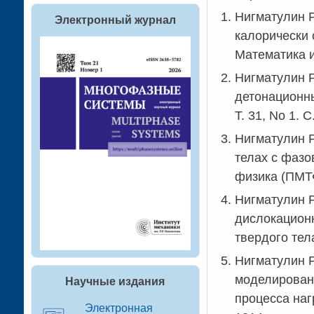
Нигматулин Р
Электронный журнал
калорически 
Математика и
Нигматулин 
детонационны
Т. 31, No 1. 
Нигматулин 
телах с фазо
физикa (ПМТФ
Нигматулин Р
дислокационн
твердого тел
Нигматулин Р
моделирован
Научные издания
процесса наг
Электронная