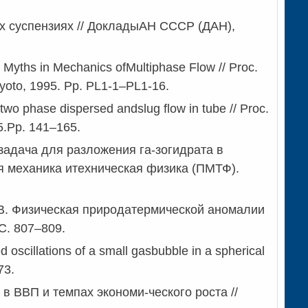
ых суспензиях // ДокладыАН СССР (ДАН),
Myths in Mechanics ofMultiphase Flow // Proc.
),Kyoto, 1995. Pp. PL1-1–PL1-16.
r two phase dispersed andslug flow in tube // Proc.
5.Pp. 141–165.
задача для разложения га-зогидрата в
я механика итехническая физика (ПМТФ).
Ю.В. Физическая природатермической аномалии
С. 807–809.
d oscillations of a small gasbubble in a spherical
73.
в ВВП и темпах экономи-ческого роста //