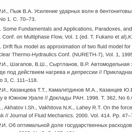
.И., Пыж В.А. Усиление ударных волн в бентонитов
 No 1. C. 70–73.
I. Some Fundamentals and Applications, Paradoxes, and 
t. Conf. on Multiphase Flow, Vol. 1 (ed. T. Fukano et al
. Drift flux model as approximation of two fluid model fo
uclear Thermo-Hydraulics Conf. (NURETH-7), Vol. 1, 199
.И., Шагапов, В.Ш., Сыртланов, В.Р. Автомодельная 
де под действием нагрева и депрессии // Прикладна
o 3, C. 111–118.
.И., Казанцева T.T., Камалетдинов M.A., Казанцев 
у в Южном Урале // Доклады РАН. 1998. Т. 362, No 6.
., Akhatov I.Sh., Vakhitova N.K., Lahey R.T. On the force
flask // Journal of Fluid Mechanics. 2000. Vol. 414. Pp. 47–
.И. Об оптимальной доле государственных расходов 