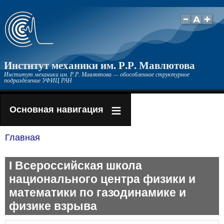
Перейти
к
основному
содержанию
Институт механики им. Р.Р. Мавлютова
Институт механики им. Р.Р. Мавлютова — обособленное структурное
подразделение УФИЦ РАН
Основная навигация
Главная
Строка
навигации
I Всероссийская школа
национального центра физики и
математики по газодинамике и
физике взрыва