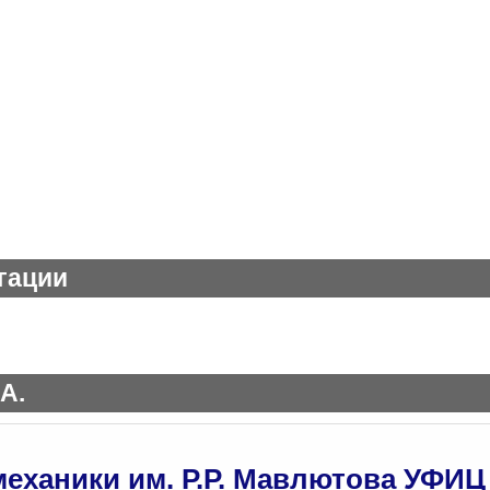
гации
А.
механики им. Р.Р. Мавлютова УФИЦ