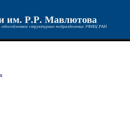
и им. Р.Р. Мавлютова
 обособленное структурное подразделение УФИЦ РАН
я