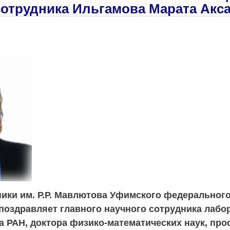
сотрудника Ильгамова Марата Акс
ники им. Р.Р. Мавлютова Уфимского федеральног
поздравляет главного научного сотрудника лабор
а РАН, доктора физико-математических наук, пр