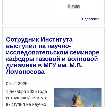
о
Подробнее
«Мн
сис
2025
Т.
Сотрудник Института
20,
выступил на научно-
№
исследовательском семинаре
4
кафедры газовой и волновой
динамики в МГУ им. М.В.
Ломоносова
Дата
09.12.2025
1 декабря 2025 года
сотрудник Института
выступил на научно-