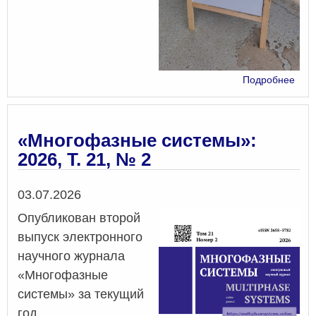
о
Подробнее
Уче
ИМе
УФ
РАН
«Многофазные системы»:
на
2026, Т. 21, № 2
МА
Дата
03.07.2026
Опубликован второй
выпуск электронного
научного журнала
«Многофазные
системы» за текущий
год.