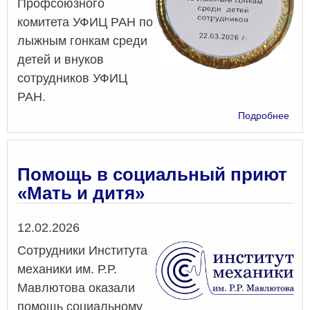
Профсоюзного
комитета УФИЦ РАН по
лыжным гонкам среди
детей и внуков
сотрудников УФИЦ
РАН.
о
Подробнее
IV
Чем
Про
ком
Помощь в социальный приют
УФ
«Мать и дитя»
РАН
по
лыж
Дата
12.02.2026
гон
Сотрудники Института
механики им. Р.Р.
Мавлютова оказали
помощь социальному