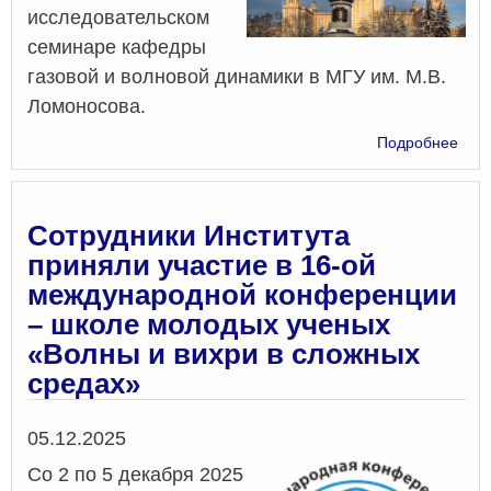
исследовательском
семинаре кафедры
газовой и волновой динамики в МГУ им. М.В.
Ломоносова.
о
Подробнее
Сот
Инст
выс
на
Сотрудники Института
науч
приняли участие в 16-ой
исс
международной конференции
сем
каф
– школе молодых ученых
газо
«Волны и вихри в сложных
и
средах»
вол
дин
в
Дата
05.12.2025
МГУ
им.
Cо 2 по 5 декабря 2025
М.В.