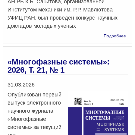
АН РБ К.Б. Сабитова, организованной
Институтом механики им. Р.Р. Мавлютова
УФИЦ РАН, был проведен конкурс научных
докладов молодых ученых
о
Подробнее
Конк
нау
док
мол
«Многофазные системы»:
уче
2026, Т. 21, № 1
Дата
31.03.2026
Опубликован первый
выпуск электронного
научного журнала
«Многофазные
системы» за текущий