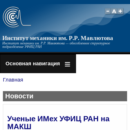
Перейти
к
основному
содержанию
Институт механики им. Р.Р. Мавлютова
Институт механики им. Р.Р. Мавлютова — обособленное структурное
подразделение УФИЦ РАН
Основная навигация
Главная
Строка
навигации
Новости
Ученые ИМех УФИЦ РАН на
МАКШ