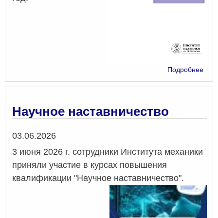
о
Подробнее
«Мн
сис
2026
Т.
Научное наставничество
21,
№
Дата
03.06.2026
2
3 июня 2026 г. сотрудники Института механики
приняли участие в курсах повышения
квалификации "Научное наставничество".