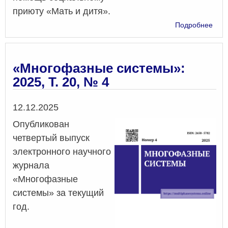
приюту «Мать и дитя».
о
Подробнее
Пом
в
соц
при
«Многофазные системы»:
«Ма
2025, Т. 20, № 4
и
дит
Дата
12.12.2025
Опубликован
четвертый выпуск
электронного научного
журнала
«Многофазные
системы» за текущий
год.