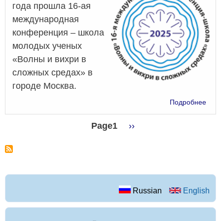
года прошла 16-ая
Лом
международная
конференция – школа
молодых ученых
«Волны и вихри в
сложных средах» в
городе Москва.
о
Подробнее
Сот
Инст
Page1
Следующая
››
при
Нумерация
страница
учас
в
страниц
16-
ой
меж
кон
Russian
English
–
шко
мол