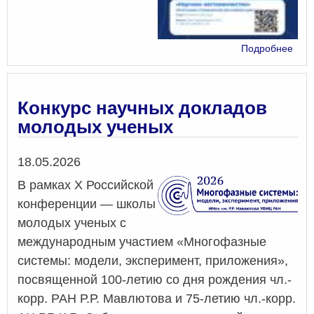
о
Подробнее
Нау
наст
Конкурс научных докладов
молодых ученых
Дата
18.05.2026
В рамках X Российской
конференции — школы
молодых ученых с
международным участием «Многофазные
системы: модели, эксперимент, приложения»,
посвященной 100-летию со дня рождения чл.-
корр. РАН Р.Р. Мавлютова и 75-летию чл.-корр.