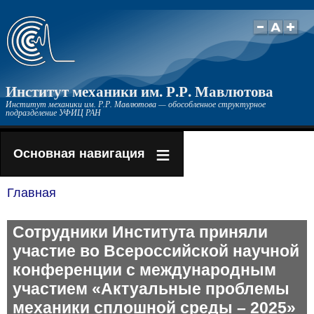
Перейти
к
основному
содержанию
Институт механики им. Р.Р. Мавлютова
Институт механики им. Р.Р. Мавлютова — обособленное структурное
подразделение УФИЦ РАН
Основная навигация
Главная
Строка
навигации
Сотрудники Института приняли
участие во Всероссийской научной
конференции с международным
участием «Актуальные проблемы
механики сплошной среды – 2025»