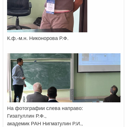
К.ф.-м.н. Никонорова Р.Ф.
На фотографии слева направо:
Гизатуллин Р.Ф.,
академик РАН Нигматулин Р.И.,