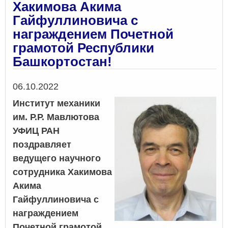
Хакимова Акима
Гайфуллиновича с
награждением Почетной
грамотой Республики
Башкортостан!
Дата
06.10.2022
Институт механики
им. Р.Р. Мавлютова
УФИЦ РАН
поздравляет
ведущего научного
сотрудника Хакимова
Акима
Гайфуллиновича с
награждением
Почетной грамотой