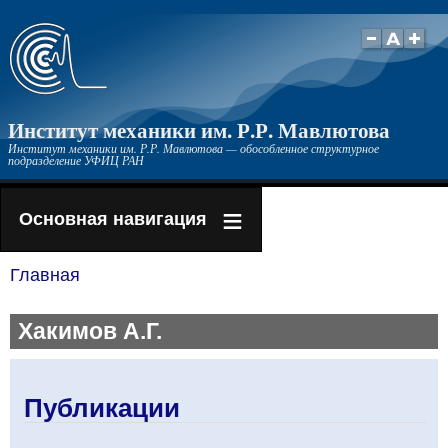
Перейти
к
основному
содержанию
Институт механики им. Р.Р. Мавлютова
Институт механики им. Р.Р. Мавлютова — обособленное структурное
подразделение УФИЦ РАН
Основная навигация
Главная
Строка
навигации
Хакимов А.Г.
Публикации